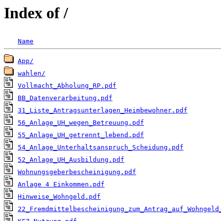
Index of /
Name
App/
wahlen/
Vollmacht_Abholung_RP.pdf
BB_Datenverarbeitung.pdf
31_Liste_Antragsunterlagen_Heimbewohner.pdf
56_Anlage_UH_wegen_Betreuung.pdf
55_Anlage_UH_getrennt_lebend.pdf
54_Anlage_Unterhaltsanspruch_Scheidung.pdf
52_Anlage_UH_Ausbildung.pdf
Wohnungsgeberbescheinigung.pdf
Anlage 4 Einkommen.pdf
Hinweise_Wohngeld.pdf
22_Fremdmittelbescheinigung_zum_Antrag_auf_Wohngeld