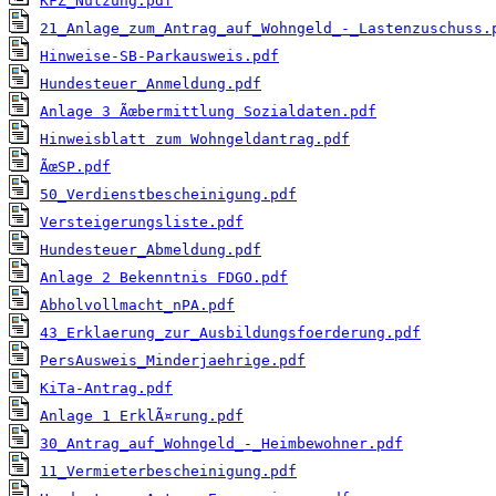
KFZ_Nutzung.pdf
21_Anlage_zum_Antrag_auf_Wohngeld_-_Lastenzuschuss.
Hinweise-SB-Parkausweis.pdf
Hundesteuer_Anmeldung.pdf
Anlage 3 Ãœbermittlung Sozialdaten.pdf
Hinweisblatt zum Wohngeldantrag.pdf
ÃœSP.pdf
50_Verdienstbescheinigung.pdf
Versteigerungsliste.pdf
Hundesteuer_Abmeldung.pdf
Anlage 2 Bekenntnis FDGO.pdf
Abholvollmacht_nPA.pdf
43_Erklaerung_zur_Ausbildungsfoerderung.pdf
PersAusweis_Minderjaehrige.pdf
KiTa-Antrag.pdf
Anlage 1 ErklÃ¤rung.pdf
30_Antrag_auf_Wohngeld_-_Heimbewohner.pdf
11_Vermieterbescheinigung.pdf